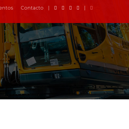
entos
Contacto
|
|