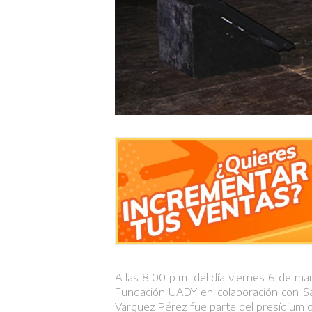
A las 8:00 p.m. del día viernes 6 de mar
Fundación UADY en colaboración con Sant
Varguez Pérez fue parte del presídium d