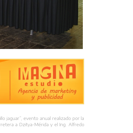
lo jaguar”, evento anual realizado por la
retera a Dzitya-Mérida y el Ing. Alfredo