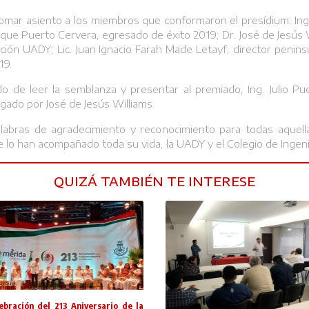
tomar asiento a los miembros que conformaron el presídium: In
nrique Puerto Cervera, egresado de éxito 2019; Dr. José de Jesús
ción UADY; Lic. Juan Ignacio Farah Made Letayf, director penin
19.
do de leer la semblanza y presentar al premiado, Ing. Julio Pu
gado por José de Jesús Williams.
 palabras de agradecimiento y reconocimiento para todas aquel
e lo han acompañado toda su vida, la UADY y el Colegio de Ingeni
QUIZÁ TAMBIÉN TE INTERESE
ebración del 213 Aniversario de la