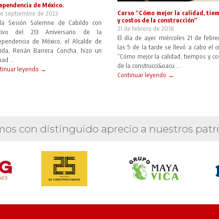
ependencia de México.
Curso “Cómo mejor la calidad, tie
de septiembre de 2023
y costos de la construcción”
la Sesión Solemne de Cabildo con
21 de febrero de 2018
tivo del 213 Aniversario de la
El día de ayer miércoles 21 de febre
ependencia de México, el Alcalde de
las 5 de la tarde se llevó a cabo el c
ida, Renán Barrera Concha, hizo un
“Cómo mejor la calidad, tiempos y co
ad ...
de la construcci&oacu ...
tinuar leyendo →
Continuar leyendo →
os con distinguido aprecio a nuestros patr