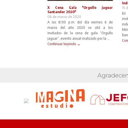
Ind
X Cena Gala "Orgullo jaguar
15 
Santander 2020"
En 
06 de marzo de 2020
mo
A las 8:00 p.m. del día viernes 6 de
ind
marzo del año 2020 se citó a los
Mér
invitados de la cena de gala “Orgullo
llam
jaguar”, evento anual realizado por la ...
Con
Continuar leyendo →
Agradecem