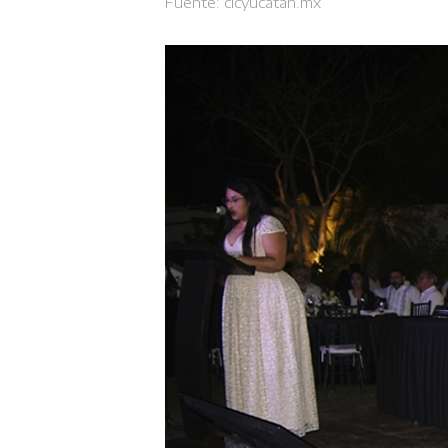
Fuente:
cicyucatan.mx