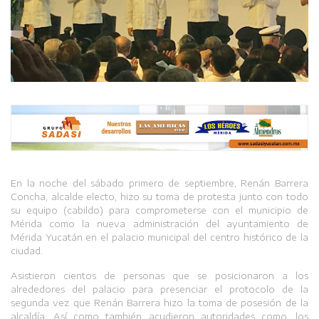
En la noche del sábado primero de septiembre, Renán Barrera
Concha, alcalde electo, hizo su toma de protesta junto con todo
su equipo (cabildo) para comprometerse con el municipio de
Mérida como la nueva administración del ayuntamiento de
Mérida Yucatán en el palacio municipal del centro histórico de la
ciudad.
Asistieron cientos de personas que se posicionaron a los
alrededores del palacio para presenciar el protocolo de la
segunda vez que Renán Barrera hizo la toma de posesión de la
alcaldía. Así como también acudieron autoridades como, los