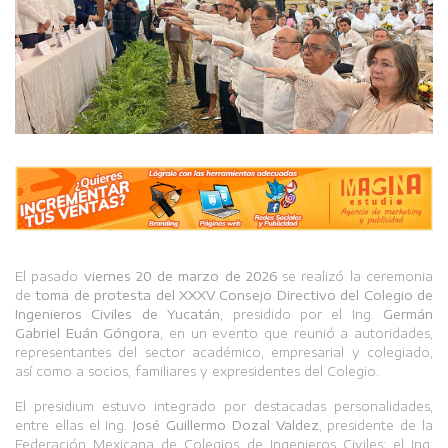
El pasado
viernes 20 de marzo de 2026
se realizó la ceremonia
de
toma de protesta del XXXV Consejo Directivo del Colegio de
Ingenieros Civiles de Yucatán
, presidido por el Ing.
Germán
Gabriel Euán Góngora
, en un evento que reunió a autoridades,
representantes del sector académico, empresarial y colegiado,
así como a socios, familiares y expresidentes del Colegio.
El presidium estuvo integrado por destacadas personalidades,
entre ellas el Ing.
José Guillermo Dozal Valdez
, presidente de la
Federación Mexicana de Colegios de Ingenieros Civiles; el Ing.