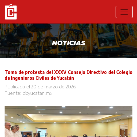
NOTICIAS
Toma de protesta del XXXV Consejo Directivo del Colegio
de Ingenieros Civiles de Yucatán
Publicado el 20 de marzo de 2026
Fuente:
cicyucatan.mx