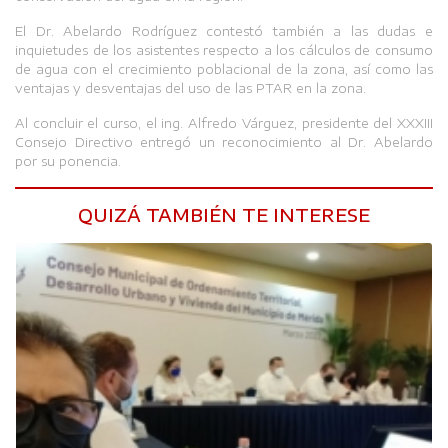
El Dr. Abelardo Rodríguez contestó también a las dudas e
inquietudes de los asistentes respecto a los cálculos de consumo
de agua con el crecimiento poblacional de la zona, así como las
ventajas y desventajas del uso de las PTAR en la zona.
Al concluir el curso, el ing. Alfredo Várguez, presidente del XXXIII
Consejo Directivo entregó un reconocimiento al Dr. Abelardo
por su ponencia.
QUIZÁ TAMBIÉN TE INTERESE