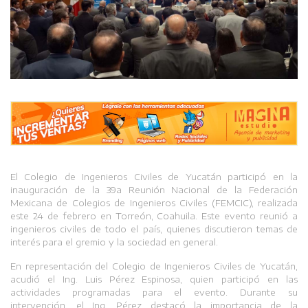
El Colegio de Ingenieros Civiles de Yucatán participó en la
inauguración de la 39a Reunión Nacional de la Federación
Mexicana de Colegios de Ingenieros Civiles (FEMCIC), realizada
este 24 de febrero en Torreón, Coahuila. Este evento reunió a
ingenieros civiles de todo el país, quienes discutieron temas de
interés para el gremio y la sociedad en general.
En representación del Colegio de Ingenieros Civiles de Yucatán,
acudió el Ing. Luis Pérez Espinosa, quien participó en las
actividades programadas para el evento. Durante su
intervención, el Ing. Pérez destacó la importancia de la