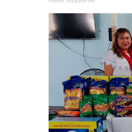
Fuente:
cicyucatan.mx