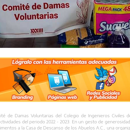
té de Damas Voluntarias del Colegio de Ingenieros Civiles de 
s actividades del periodo 2022 - 2023. En un gesto de generosida
y alimentos a la Casa de Descanso de los Abuelos A.C., una organi