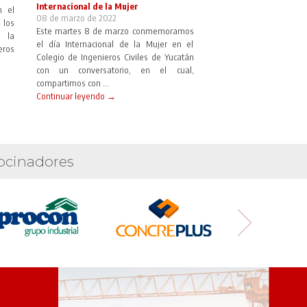
Internacional de la Mujer
n el
08 de marzo de 2022
 los
Este martes 8 de marzo conmemoramos
 la
el día Internacional de la Mujer en el
eros
Colegio de Ingenieros Civiles de Yucatán
con un conversatorio, en el cual,
compartimos con ...
Continuar leyendo →
ocinadores