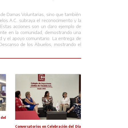
té de Damas Voluntarias, sino que también
elos A.C. subraya el reconocimiento y la
 Estas acciones son un claro ejemplo de
amente en la comunidad, demostrando una
ad y el apoyo comunitario. La entrega de
e Descanso de los Abuelos, mostrando el
 del
Conversatorios en Celebración del Día