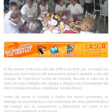
El día martes 11 de junio del año 2019 a las 8:30 a.m. se realizó un
desayuno con motivos del aniversario número sesenta y seis del
Colegio de Ingenieros Civiles de Yucatán, llevado a cabo en el
salón de usos múltiples del colegio y dirigido por el presidente del
XXXI Consejo Directivo, Waldemar Gómez Flores.
Antes de servir la comida a todos los socios presentes, se
entregó reconocimientos a las empleadas del área administrativa
del colegio por su compromiso y dedicación, así como a los
socios que asistieron al desayuno.