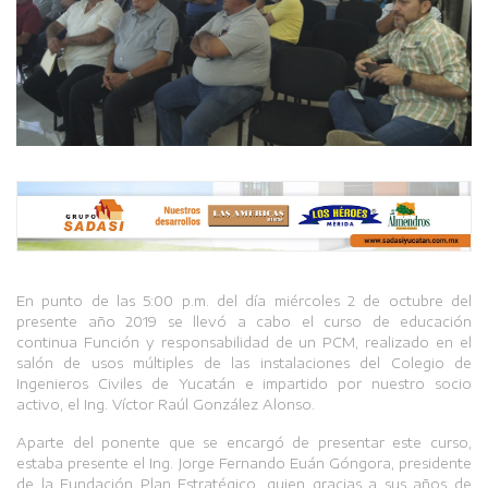
En punto de las 5:00 p.m. del día miércoles 2 de octubre del
presente año 2019 se llevó a cabo el curso de educación
continua Función y responsabilidad de un PCM, realizado en el
salón de usos múltiples de las instalaciones del Colegio de
Ingenieros Civiles de Yucatán e impartido por nuestro socio
activo, el Ing. Víctor Raúl González Alonso.
Aparte del ponente que se encargó de presentar este curso,
estaba presente el Ing. Jorge Fernando Euán Góngora, presidente
de la Fundación Plan Estratégico, quien gracias a sus años de