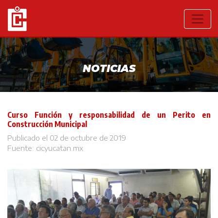
NOTICIAS
Curso Función y responsabilidad de un Perito en
Construcción Municipal
Publicado el 02 de octubre de 2019
Fuente:
cicyucatan.mx