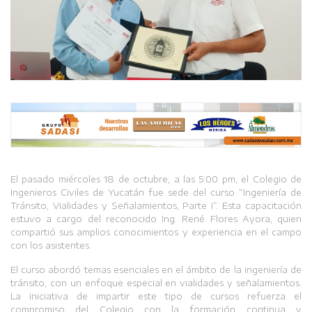
El pasado miércoles 18 de octubre, a las 5:00 pm, el Colegio de
Ingenieros Civiles de Yucatán fue sede del curso “Ingeniería de
Tránsito, Vialidades y Señalamientos, Parte I”. Esta capacitación
estuvo a cargo del reconocido Ing. René Flores Ayora, quien
compartió sus amplios conocimientos y experiencia en el campo
con los asistentes.
El curso abordó temas esenciales en el ámbito de la ingeniería de
tránsito, con un enfoque especial en vialidades y señalamientos.
La iniciativa de impartir este tipo de cursos refuerza el
compromiso del Colegio con la formación continua y