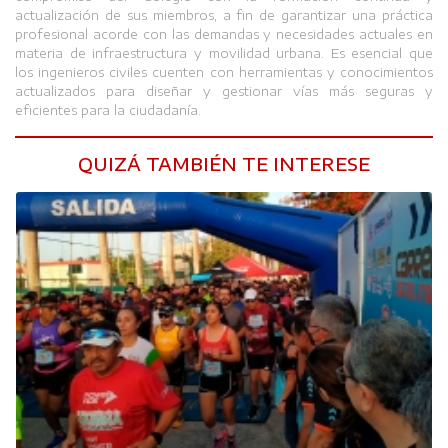
actualización de sus miembros, a fin de garantizar una práctica
profesional acorde con las demandas y necesidades actuales en
materia de infraestructura y movilidad urbana. Es esencial que
los ingenieros civiles cuenten con herramientas y conocimientos
actualizados para diseñar y gestionar vías más seguras y
eficientes para la ciudadanía.
QUIZÁ TAMBIÉN TE INTERESE