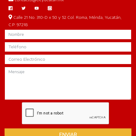
Calle 21 No. 310-D x 50 y 52 Col. Roma, Mérida, Yucatán,
C.P. 97218
ENVIAR