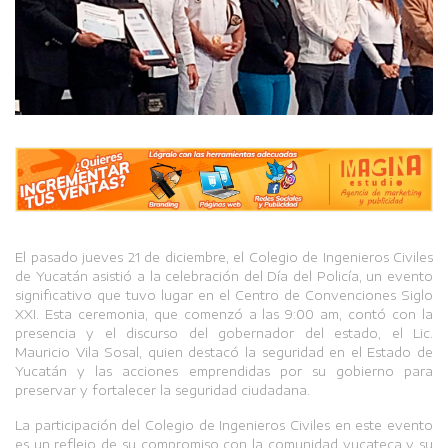
El pasado jueves 21 de diciembre, el Colegio de Ingenieros Civiles
de Yucatán asistió a la celebración del Día del Policía, un evento
significativo que tuvo lugar en el Centro de Convenciones Siglo
XXI. Esta ceremonia, que comenzó a las 9:00 am, contó con la
presencia y el discurso del gobernador del estado, el Lic.
Mauricio Vila Sosal, quien destacó la seguridad en el Estado de
Yucatán y las acciones emprendidas por su gobierno para
preservar y fortalecer la seguridad ciudadana.
La participación del Colegio de Ingenieros Civiles en este evento
es un reflejo de su compromiso con la comunidad yucateca y su