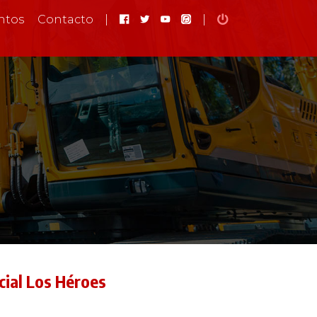
ntos
Contacto
|
|
rcial Los Héroes