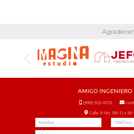
Agradecem
AMIGO INGENIERO
(999) 925-8723
cont
Calle 21 No. 310-D x 50 