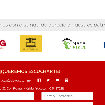
os con distinguido aprecio a nuestros patr
 ¡QUEREMOS ESCUCHARTE!
acto@cicyucatan.mx
y 52 Col. Roma, Mérida, Yucatán, C.P. 97218