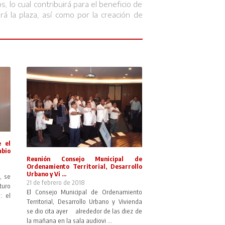
, lo cual contribuirá para el beneficio de
rá la plaza, así como por la creación de
e el
mbio
Reunión Consejo Municipal de
Ordenamiento Territorial, Desarrollo
Urbano y Vi ...
, se
21 de febrero de 2018
turo
El Consejo Municipal de Ordenamiento
: el
Territorial, Desarrollo Urbano y Vivienda
se dio cita ayer alrededor de las diez de
la mañana en la sala audiovi ...