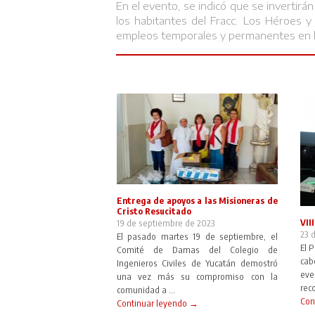
En el evento, se indicó que se invertirán
los habitantes del Fracc. Los Héroes y 
empleos temporales y permanentes en l
Entrega de apoyos a las Misioneras de
Cristo Resucitado
VII
19 de septiembre de 2023
23 
El pasado martes 19 de septiembre, el
El 
Comité de Damas del Colegio de
cab
Ingenieros Civiles de Yucatán demostró
eve
una vez más su compromiso con la
reco
comunidad a ...
Con
Continuar leyendo →