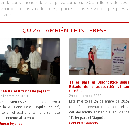
 en la construcción de esta plaza comercial 300 millones de pesos
vecinos de los alrededores, gracias a los servicios que presta
a zona.
QUIZÁ TAMBIÉN TE INTERESE
Taller para el Diagnóstico sobr
Estado de la adaptación al ca
Climá ...
I CENA GALA “Orgullo Jaguar”
24 de enero de 2024
de febrero de 2018
Este miércoles 24 de enero de 2024
Pasado viernes 23 de febrero se llevó a
celebró un evento crucial para el fu
o la VIII Cena Gala “Orgullo Jaguar”,
del desarrollo sostenible en Mérida
nto en el cual año con año se hace
“Taller para el Diagnó ...
nocimiento al talento ...
Continuar leyendo →
tinuar leyendo →