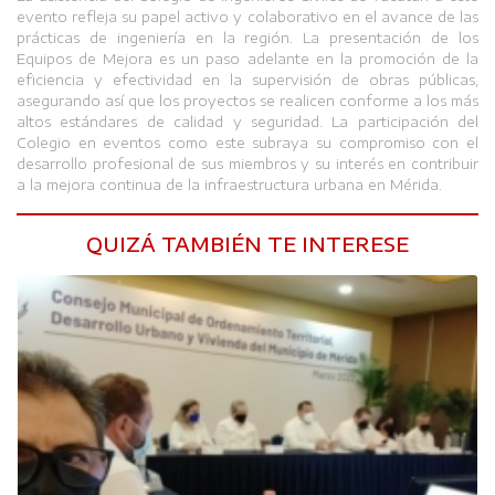
evento refleja su papel activo y colaborativo en el avance de las
prácticas de ingeniería en la región. La presentación de los
Equipos de Mejora es un paso adelante en la promoción de la
eficiencia y efectividad en la supervisión de obras públicas,
asegurando así que los proyectos se realicen conforme a los más
altos estándares de calidad y seguridad. La participación del
Colegio en eventos como este subraya su compromiso con el
desarrollo profesional de sus miembros y su interés en contribuir
a la mejora continua de la infraestructura urbana en Mérida.
QUIZÁ TAMBIÉN TE INTERESE