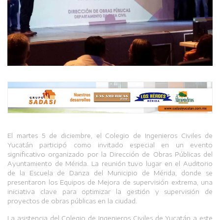
El martes 5 de diciembre, el Colegio de Ingenieros Civiles de
Yucatán participó como invitado especial en un evento
significativo organizado por la Dirección de Obras Públicas del
Ayuntamiento de Mérida. La reunión tuvo lugar en el Auditorio
de la Escuela de Danza del Municipio de Mérida, donde se
presentaron los Equipos de Mejora de supervisión extrema, una
iniciativa clave para optimizar la gestión y supervisión de
proyectos de obras públicas en la ciudad.
La asistencia del Colegio de Ingenieros Civiles de Yucatán a este