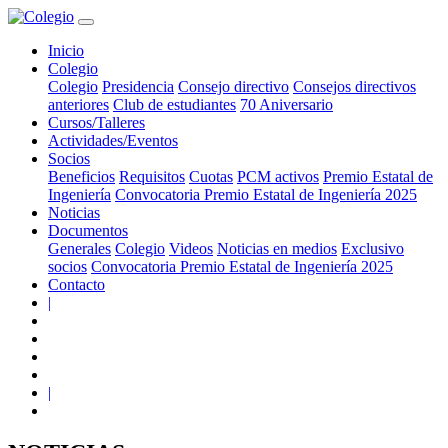
Inicio
Colegio
Colegio
Presidencia
Consejo directivo
Consejos directivos
anteriores
Club de estudiantes
70 Aniversario
Cursos/Talleres
Actividades/Eventos
Socios
Beneficios
Requisitos
Cuotas
PCM activos
Premio Estatal de
Ingeniería
Convocatoria Premio Estatal de Ingeniería 2025
Noticias
Documentos
Generales
Colegio
Videos
Noticias en medios
Exclusivo
socios
Convocatoria Premio Estatal de Ingeniería 2025
Contacto
|
|